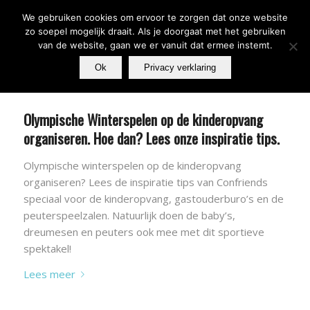
We gebruiken cookies om ervoor te zorgen dat onze website
zo soepel mogelijk draait. Als je doorgaat met het gebruiken
van de website, gaan we er vanuit dat ermee instemt.
Ok
Privacy verklaring
Olympische Winterspelen op de kinderopvang
organiseren. Hoe dan? Lees onze inspiratie tips.
Olympische winterspelen op de kinderopvang
organiseren? Lees de inspiratie tips van Confriends
speciaal voor de kinderopvang, gastouderburo’s en de
peuterspeelzalen. Natuurlijk doen de baby’s,
dreumesen en peuters ook mee met dit sportieve
spektakel!
Lees meer