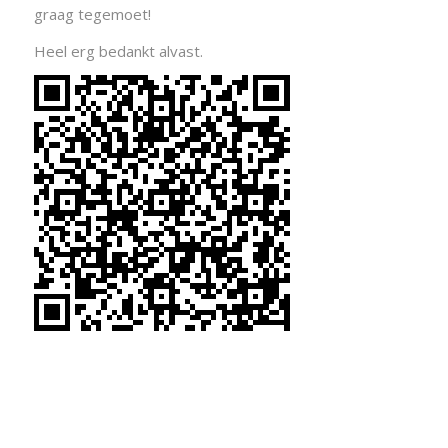
graag tegemoet!
Heel erg bedankt alvast.