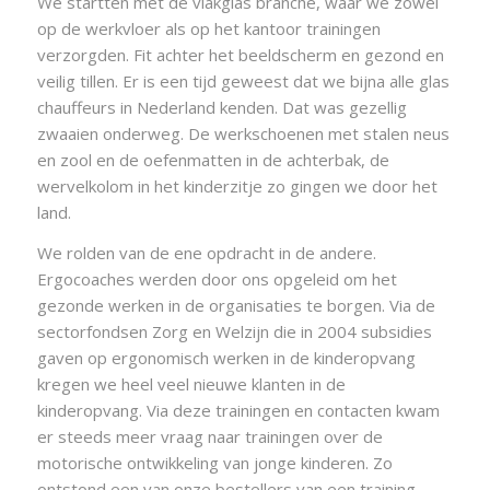
We startten met de vlakglas branche, waar we zowel
op de werkvloer als op het kantoor trainingen
verzorgden. Fit achter het beeldscherm en gezond en
veilig tillen. Er is een tijd geweest dat we bijna alle glas
chauffeurs in Nederland kenden. Dat was gezellig
zwaaien onderweg. De werkschoenen met stalen neus
en zool en de oefenmatten in de achterbak, de
wervelkolom in het kinderzitje zo gingen we door het
land.
We rolden van de ene opdracht in de andere.
Ergocoaches werden door ons opgeleid om het
gezonde werken in de organisaties te borgen. Via de
sectorfondsen Zorg en Welzijn die in 2004 subsidies
gaven op ergonomisch werken in de kinderopvang
kregen we heel veel nieuwe klanten in de
kinderopvang. Via deze trainingen en contacten kwam
er steeds meer vraag naar trainingen over de
motorische ontwikkeling van jonge kinderen. Zo
ontstond een van onze bestellers van een training