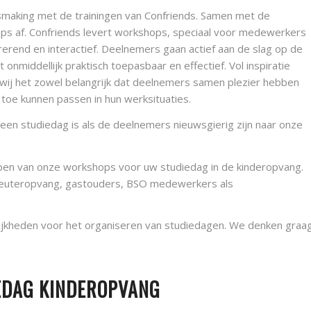
smaking met de trainingen van Confriends. Samen met de
s af. Confriends levert workshops, speciaal voor medewerkers
rerend en interactief. Deelnemers gaan actief aan de slag op de
 onmiddellijk praktisch toepasbaar en effectief. Vol inspiratie
n wij het zowel belangrijk dat deelnemers samen plezier hebben
 toe kunnen passen in hun werksituaties.
en studiedag is als de deelnemers nieuwsgierig zijn naar onze
en van onze workshops voor uw studiedag in de kinderopvang.
peuteropvang, gastouders, BSO medewerkers als
ijkheden voor het organiseren van studiedagen. We denken graa
EDAG KINDEROPVANG