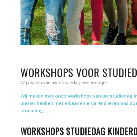
WORKSHOPS VOOR STUDIED
Wij maken van uw studiedag een feestje!
Wij maken met onze workshops van uw studiedag in 
plezier hebben met elkaar en ervarend leren ons do
studiedag.
WORKSHOPS STUDIEDAG KINDER