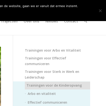
an de website, gaan we er vanuit dat ermee instemt.
Trajecten
Over ons
Nieuws
Contact
Trainingen voor Arbo en Vitaliteit
Trainingen voor Effectief
communiceren
Trainingen voor Sterk in Werk en
Leiderschap
Trainingen voor de Kinderopvang
Arbo en vitaliteit
Effectief communiceren