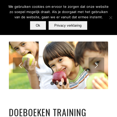
We gebruiken cookies om ervoor te zorgen dat onze website
zo soepel mogelijk draait. Als je doorgaat met het gebruiken
van de website, gaan we er vanuit dat ermee instemt.
Ok
Privacy verklaring
Volgende
1
2
3
4
DOEBOEKEN TRAINING