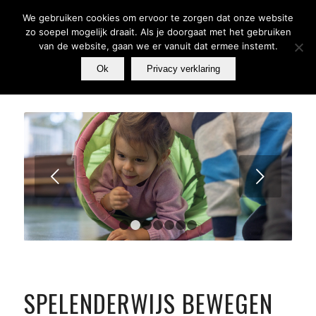
We gebruiken cookies om ervoor te zorgen dat onze website
zo soepel mogelijk draait. Als je doorgaat met het gebruiken
van de website, gaan we er vanuit dat ermee instemt.
Ok
Privacy verklaring
Volgende
1
2
3
4
5
6
7
SPELENDERWIJS BEWEGEN