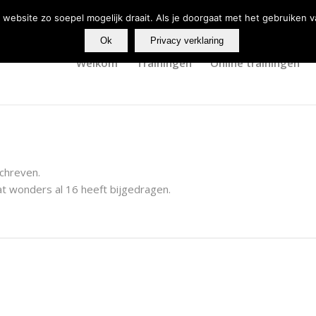
website zo soepel mogelijk draait. Als je doorgaat met het gebruiken v
Ok
Privacy verklaring
Welkom
Trainingen
Online trainingen
schreven.
at
wonders
al 16 heeft bijgedragen.