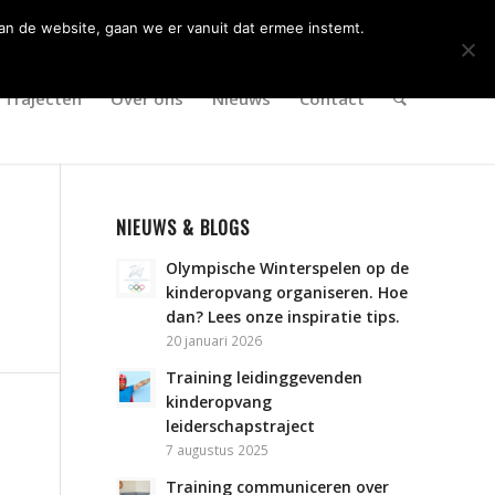
an de website, gaan we er vanuit dat ermee instemt.
Trajecten
Over ons
Nieuws
Contact
NIEUWS & BLOGS
Olympische Winterspelen op de
kinderopvang organiseren. Hoe
dan? Lees onze inspiratie tips.
20 januari 2026
Training leidinggevenden
kinderopvang
leiderschapstraject
7 augustus 2025
Training communiceren over