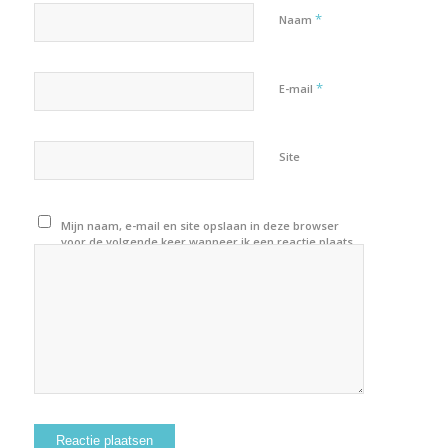
*
Naam
*
E-mail
Site
Mijn naam, e-mail en site opslaan in deze browser
voor de volgende keer wanneer ik een reactie plaats.