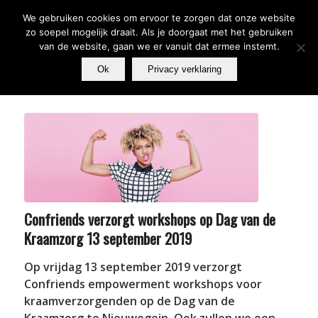
We gebruiken cookies om ervoor te zorgen dat onze website
zo soepel mogelijk draait. Als je doorgaat met het gebruiken
van de website, gaan we er vanuit dat ermee instemt.
Ok
Privacy verklaring
Confriends verzorgt workshops op Dag van de
Kraamzorg 13 september 2019
Op vrijdag 13 september 2019 verzorgt
Confriends empowerment workshops voor
kraamverzorgenden op de Dag van de
Kraamzorg te Nieuwegein. Ook zullen we een