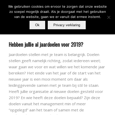
We gebruiken cookies om ervoor te zorgen dat onze website
zo soepel mogelijk draait. Als je doorgaat met het gebruiken
van de website, gaan we er vanuit dat ermee instemt.
Ok
Privacy verklaring
Hebben jullie al jaardoelen voor 2019?
Jaardoelen stellen met je team is belangrijk. Doelen
stellen geeft namelijk richting, zodat iedereen weet;
waar gaan we voor en wat willen we het komende jaar
bereiken? Het einde van het jaar of de start van het
nieuwe jaar is een mooi moment om daar als
leidinggevende samen met je team bij stil te staan.
Heeft jullie organisatie al nieuwe doelen gesteld voor
2019? En wie heeft deze doelen bepaald? Zijn deze
doelen vanuit het management min of meer
“opgelegd” aan het team of samen met de