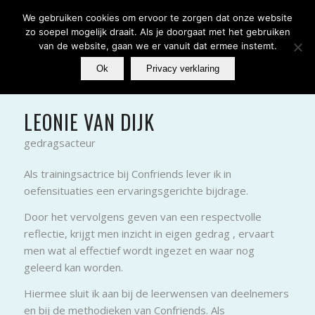
We gebruiken cookies om ervoor te zorgen dat onze website
zo soepel mogelijk draait. Als je doorgaat met het gebruiken
van de website, gaan we er vanuit dat ermee instemt.
Ok
Privacy verklaring
LEONIE VAN DIJK
gedragsacteur
Als trainingsactrice bij Confriends lever ik in
oefensituaties een ervaringsgerichte bijdrage.
Door het vervolgens geven van een respectvolle
reflectie, krijgt men inzicht in eigen gedrag , ervaart
men wat al effectief wordt ingezet en waar nog
geleerd kan worden.
Hiermee sluit ik aan bij de leerwensen van deelnemers
en bij de methodieken van Confriends. Als